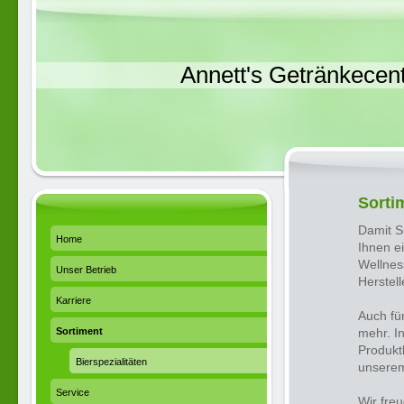
Annett's Getränkecen
Sorti
Damit S
Home
Ihnen e
Wellnes
Unser Betrieb
Herstell
Karriere
Auch fü
Sortiment
mehr. I
Produkt
Bierspezialitäten
unserem
Service
Wir fre