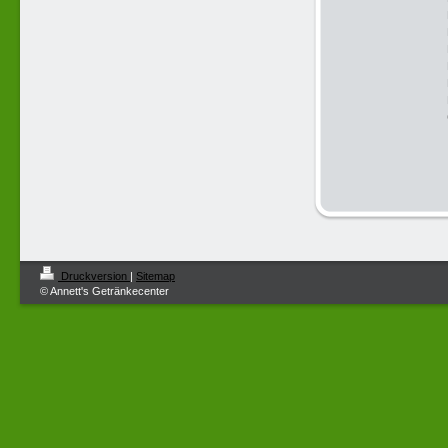
Druckversion
|
Sitemap
© Annett's Getränkecenter