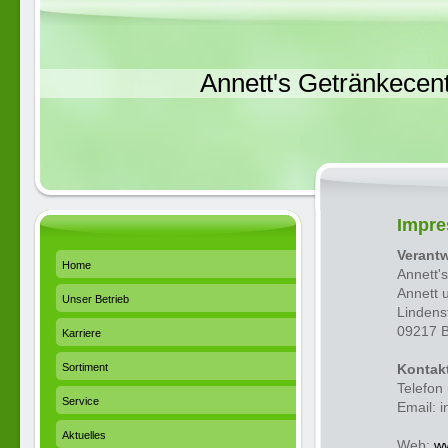
Annett's Getränkecen
Impr
Verantw
Home
Annett'
Annett 
Unser Betrieb
Lindenst
09217 B
Karriere
Sortiment
Kontak
Telefon
Service
Email: i
Aktuelles
Web:
ww